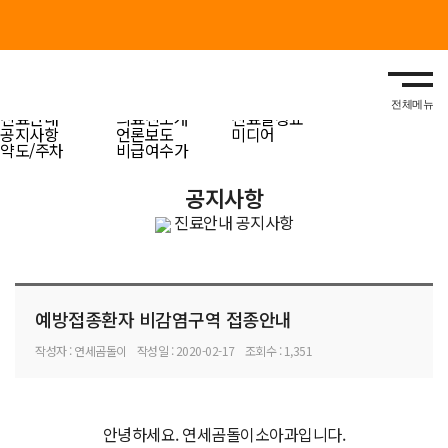
진료안내
Clinic Information
진료안내
의료진소개
진료일정표
공지사항
언론보도
미디어
약도/주차
비급여수가
공지사항
진료안내
공지사항
예방접종환자 비감염구역 접종안내
작성자 : 연세곰돌이
작성일 : 2020-02-17
조회수 : 1,351
안녕하세요. 연세곰돌이소아과입니다.